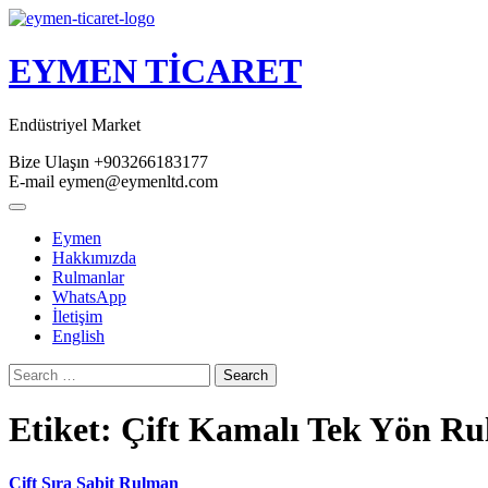
Skip
to
content
EYMEN TİCARET
Endüstriyel Market
Bize Ulaşın
+903266183177
E-mail
eymen@eymenltd.com
Open
Button
Eymen
Hakkımızda
Rulmanlar
WhatsApp
İletişim
English
Close
Search
Button
Etiket:
Çift Kamalı Tek Yön Ru
Çift Sıra Sabit Rulman