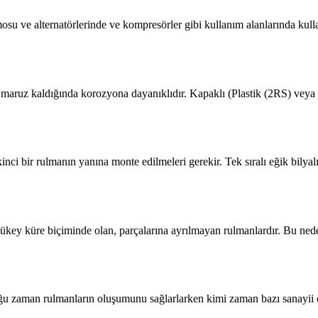
mosu ve alternatörlerinde ve kompresörler gibi kullanım alanlarında kullanı
a maruz kaldığında korozyona dayanıklıdır. Kapaklı (Plastik (2RS) veya 
kinci bir rulmanın yanına monte edilmeleri gerekir. Tek sıralı eğik bily
ç bükey küre biçiminde olan, parçalarına ayrılmayan rulmanlardır. Bu ned
u zaman rulmanların oluşumunu sağlarlarken kimi zaman bazı sanayii ek