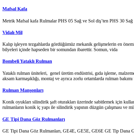
Mafsal Kafa
Metrik Mafsal kafa Rulmalar PHS 05 Sağ ve Sol diş’ten PHS 30 Sağ ve
Vidalı Mil
Kalıp işleyen tezgahlarda gördüğümüz mekanik gelişmelerin en önemlisi 
bilyeleri içinde hapseden bir somundan ibarettir. Somun, vida
Bombeli Yataklı Rulman
Yataklı rulman üniteleri, genel üretim endüstrisi, gıda işleme, malzem
aksam karmaşıklığı, montaj ve ayrıca zorlu ortamlarda rulman bakımı
Rulman Manşonları
Konik oyukları silindirik şaft oturakları üzerinde sabitlemek için kulla
rulmanların konik iç yapı ile silindirik yapının düzgün çalışması ve mi
GE Tipi Dana Göz Rulmanları
GE Tipi Dana Göz Rulmanları, GE4E, GE5E, GE6E GE Tip Dana Göz