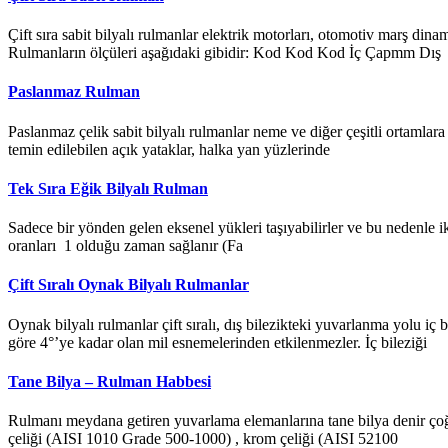
Çift sıra sabit bilyalı rulmanlar elektrik motorları, otomotiv marş dina
Rulmanların ölçüleri aşağıdaki gibidir: Kod Kod Kod İç Çapmm Dış
Paslanmaz Rulman
Paslanmaz çelik sabit bilyalı rulmanlar neme ve diğer çeşitli ortamlar
temin edilebilen açık yataklar, halka yan yüzlerinde
Tek Sıra Eğik Bilyalı Rulman
Sadece bir yönden gelen eksenel yükleri taşıyabilirler ve bu nedenle i
oranları 1 olduğu zaman sağlanır (Fa
Çift Sıralı Oynak Bilyalı Rulmanlar
Oynak bilyalı rulmanlar çift sıralı, dış bilezikteki yuvarlanma yolu i
göre 4°’ye kadar olan mil esnemelerinden etkilenmezler. İç bileziği
Tane Bilya – Rulman Habbesi
Rulmanı meydana getiren yuvarlama elemanlarına tane bilya denir çoğ
çeliği (AISI 1010 Grade 500-1000) , krom çeliği (AISI 52100