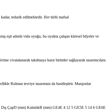
adar, tedarik edilmektedir. Her türlü mafsal
mış eşit adımlı vida oyuğu, bu oyukta çalışan küresel bilyeler ve
Yerine civatalanarak takılmaya hazır birimler sağlayarak tasarımcılara
ellikle Rulman tesviye tasarımını da basitleştirir. Manşonlar
mm) Dış ÇapD (mm) KalınlıkB (mm) GE4E 4 12 5 GE5E 5 14 6 GE6E