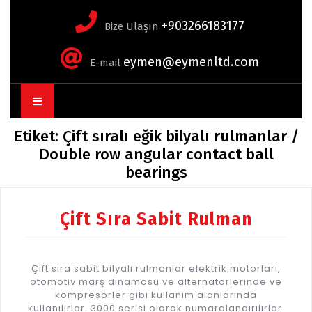
+903266183177
Bize Ulaşın
eymen@eymenltd.com
E-mail
Open
Button
Etiket:
Çift sıralı eğik bilyalı rulmanlar /
Double row angular contact ball
bearings
Çift Sıra Sabit Rulman
Çift sıra sabit bilyalı rulmanlar elektrik motorları,
otomotiv marş dinamosu ve alternatörlerinde ve
kompresörler gibi kullanım alanlarında
kullanılırlar. 3000 serisi olarak numaralandırılırlar.