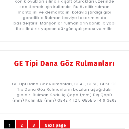
Konik oyukları silindirik şaft oturakları üzerinde
sabitlemek için kullanılır. Bu özellik rulman
montajını ve demontajını kolaylaştırdığı gibi
genellikle Rulman tesviye tasarımını da
basitleştirir. Manşonlar rulmanların konik iç yapı
ile silindirik yapının düzgün çalışması ve milin
GE Tipi Dana Göz Rulmanları
GE Tipi Dana Göz Rulmanları, GE4E, GE5E, GE6E GE
Tip Dana Göz Rulmanların bazıları aşağıdaki
gibidir: Rulman Kodu İç Çapd (mm) Dış ÇapD
(mm) KalınlıkB (mm) GE4E 4 12 5 GE5E 5 14 6 GE6E
Yazı
1
2
3
Next page
Page
Page
Page