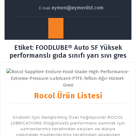
eymen@eymenltd.com
E-mail
Open
Button
Etiket:
FOODLUBE® Auto SF Yüksek
performanslı gıda sınıfı yarı sıvı gres
Rocol Ürün Listesi
Endüstri İçin Geliştirilmiş Özel Yağlayıcılar ROCOL
LUBRICATIONS Olağanüstü performans sunmak için
uzmanlarımız tarafından seçilen ve dünya
çapındaki müşterilerimiz tarafından güvenilen