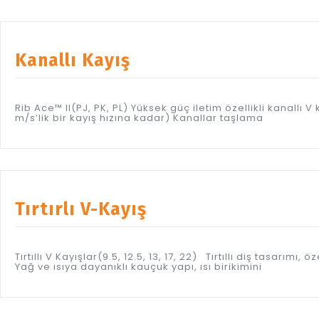
Kanallı Kayış
Rib Ace™ II(PJ, PK, PL) Yüksek güç iletim özellikli kanallı 
m/s’lik bir kayış hızına kadar) Kanallar taşlama
Tırtırlı V-Kayış
Tırtıllı V Kayışlar(9.5, 12.5, 13, 17, 22) Tırtıllı diş tasarı
Yağ ve ısıya dayanıklı kauçuk yapı, ısı birikimini