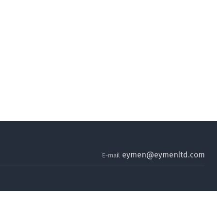
eymen@eymenltd.com
E-mail