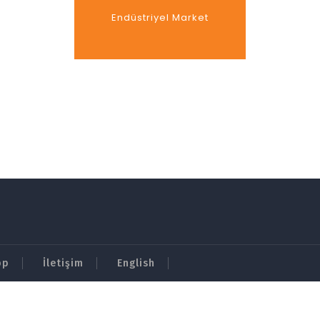
Endüstriyel Market
pp
İletişim
English