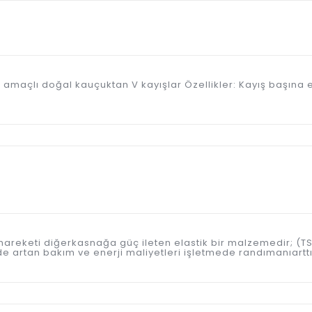
enel amaçlı doğal kauçuktan V kayışlar Özellikler: Kayış başın
 hareketi diğerkasnağa güç ileten elastik bir malzemedir; (T
e artan bakım ve enerji maliyetleri işletmede randımanıart