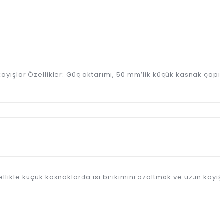
V kayışlar Özellikler: Güç aktarımı, 50 mm’lik küçük kasnak çap
mı, özellikle küçük kasnaklarda ısı birikimini azaltmak ve uzun k