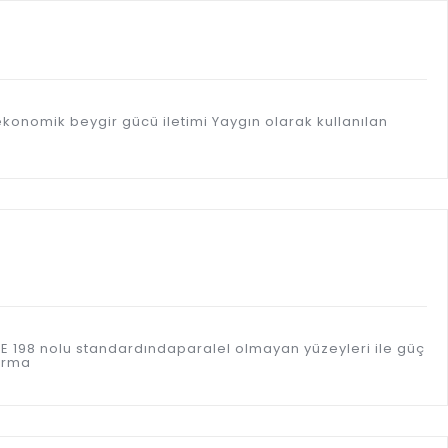
a ekonomik beygir gücü iletimi Yaygın olarak kullanılan
SE 198 nolu standardındaparalel olmayan yüzeyleri ile güç
tırma