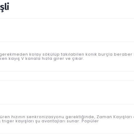
şli
 gerekmeden kolay sökülüp takılabilen konik burçla beraber 
en kayış V kanala hızla girer ve çıkar.
ren hızının senkronizasyonu gerektiğinde, Zaman Kayışları 
riger kayışları şu avantajları sunar: Popüler