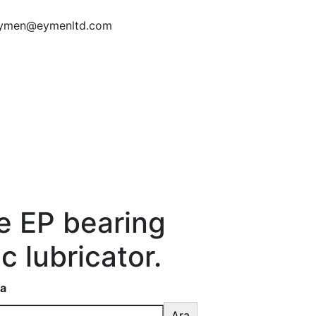
ymen@eymenltd.com
 EP bearing
c lubricator.
a
Ara