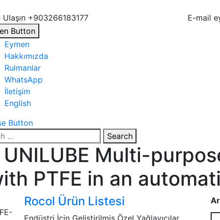
 Ulaşın
+903266183177
E-mail
e
en Button
Eymen
Hakkımızda
Rulmanlar
WhatsApp
İletişim
English
se Button
Search
UNILUBE Multi-purpose
with PTFE in an automati
Rocol Ürün Listesi
Ar
Endüstri İçin Geliştirilmiş Özel Yağlayıcılar