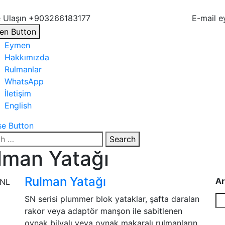
 Ulaşın
+903266183177
E-mail
e
en Button
Eymen
Hakkımızda
Rulmanlar
WhatsApp
İletişim
English
se Button
Search
man Yatağı
Rulman Yatağı
Ar
SN serisi plummer blok yataklar, şafta daralan
rakor veya adaptör manşon ile sabitlenen
oynak bilyalı veya oynak makaralı rulmanların