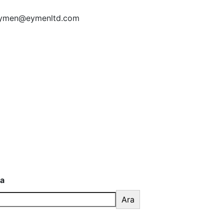
ymen@eymenltd.com
a
Ara