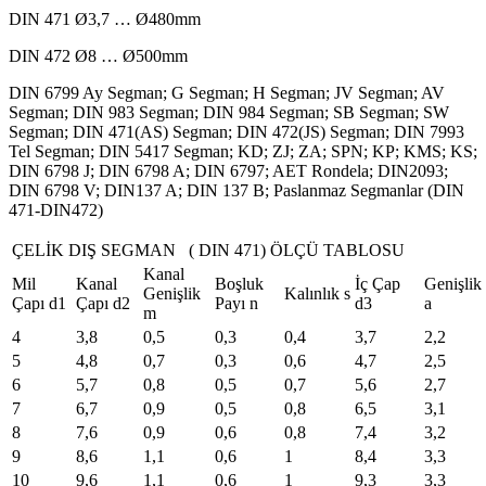
DIN 471 Ø3,7 … Ø480mm
DIN 472 Ø8 … Ø500mm
DIN 6799 Ay Segman; G Segman; H Segman; JV Segman; AV
Segman; DIN 983 Segman; DIN 984 Segman; SB Segman; SW
Segman; DIN 471(AS) Segman; DIN 472(JS) Segman; DIN 7993
Tel Segman; DIN 5417 Segman; KD; ZJ; ZA; SPN; KP; KMS; KS;
DIN 6798 J; DIN 6798 A; DIN 6797; AET Rondela; DIN2093;
DIN 6798 V; DIN137 A; DIN 137 B; Paslanmaz Segmanlar (DIN
471-DIN472)
ÇELİK DIŞ SEGMAN ( DIN 471) ÖLÇÜ TABLOSU
Kanal
Mil
Kanal
Boşluk
İç Çap
Genişlik
Genişlik
Kalınlık s
Çapı d1
Çapı d2
Payı n
d3
a
m
4
3,8
0,5
0,3
0,4
3,7
2,2
5
4,8
0,7
0,3
0,6
4,7
2,5
6
5,7
0,8
0,5
0,7
5,6
2,7
7
6,7
0,9
0,5
0,8
6,5
3,1
8
7,6
0,9
0,6
0,8
7,4
3,2
9
8,6
1,1
0,6
1
8,4
3,3
10
9,6
1,1
0,6
1
9,3
3,3