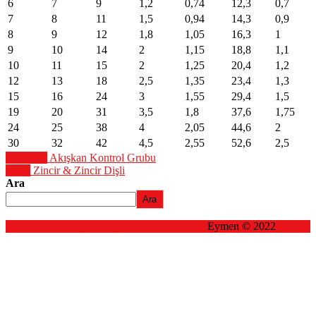
6
7
9
1,2
0,74
12,3
0,7
7
8
11
1,5
0,94
14,3
0,9
8
9
12
1,8
1,05
16,3
1
9
10
14
2
1,15
18,8
1,1
10
11
15
2
1,25
20,4
1,2
12
13
18
2,5
1,35
23,4
1,3
15
16
24
3
1,55
29,4
1,5
19
20
31
3,5
1,8
37,6
1,75
24
25
38
4
2,05
44,6
2
30
32
42
4,5
2,55
52,6
2,5
Yazı
Previous:
Akışkan Kontrol Grubu
Next:
Zincir & Zincir Dişli
dolaşımı
Ara
Ara
Construction Engineering WordPress Theme
Eymen © 2022