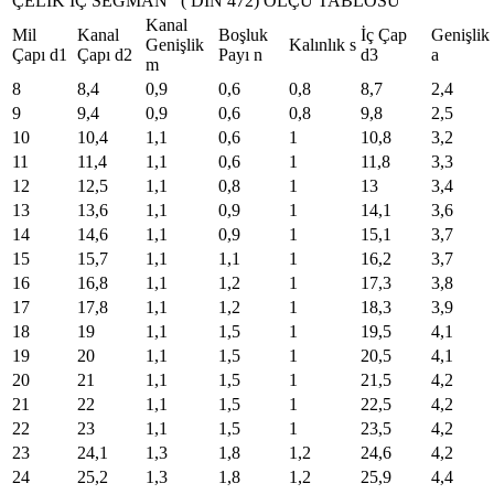
ÇELİK İÇ SEGMAN ( DIN 472) ÖLÇÜ TABLOSU
Kanal
Mil
Kanal
Boşluk
İç Çap
Genişlik
Genişlik
Kalınlık s
Çapı d1
Çapı d2
Payı n
d3
a
m
8
8,4
0,9
0,6
0,8
8,7
2,4
9
9,4
0,9
0,6
0,8
9,8
2,5
10
10,4
1,1
0,6
1
10,8
3,2
11
11,4
1,1
0,6
1
11,8
3,3
12
12,5
1,1
0,8
1
13
3,4
13
13,6
1,1
0,9
1
14,1
3,6
14
14,6
1,1
0,9
1
15,1
3,7
15
15,7
1,1
1,1
1
16,2
3,7
16
16,8
1,1
1,2
1
17,3
3,8
17
17,8
1,1
1,2
1
18,3
3,9
18
19
1,1
1,5
1
19,5
4,1
19
20
1,1
1,5
1
20,5
4,1
20
21
1,1
1,5
1
21,5
4,2
21
22
1,1
1,5
1
22,5
4,2
22
23
1,1
1,5
1
23,5
4,2
23
24,1
1,3
1,8
1,2
24,6
4,2
24
25,2
1,3
1,8
1,2
25,9
4,4