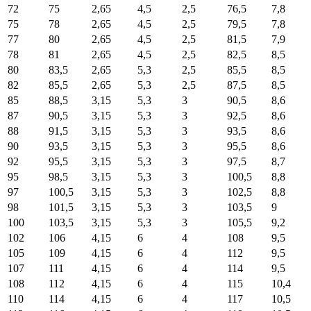
72
75
2,65
4,5
2,5
76,5
7,8
75
78
2,65
4,5
2,5
79,5
7,8
77
80
2,65
4,5
2,5
81,5
7,9
78
81
2,65
4,5
2,5
82,5
8,5
80
83,5
2,65
5,3
2,5
85,5
8,5
82
85,5
2,65
5,3
2,5
87,5
8,5
85
88,5
3,15
5,3
3
90,5
8,6
87
90,5
3,15
5,3
3
92,5
8,6
88
91,5
3,15
5,3
3
93,5
8,6
90
93,5
3,15
5,3
3
95,5
8,6
92
95,5
3,15
5,3
3
97,5
8,7
95
98,5
3,15
5,3
3
100,5
8,8
97
100,5
3,15
5,3
3
102,5
8,8
98
101,5
3,15
5,3
3
103,5
9
100
103,5
3,15
5,3
3
105,5
9,2
102
106
4,15
6
4
108
9,5
105
109
4,15
6
4
112
9,5
107
111
4,15
6
4
114
9,5
108
112
4,15
6
4
115
10,4
110
114
4,15
6
4
117
10,5