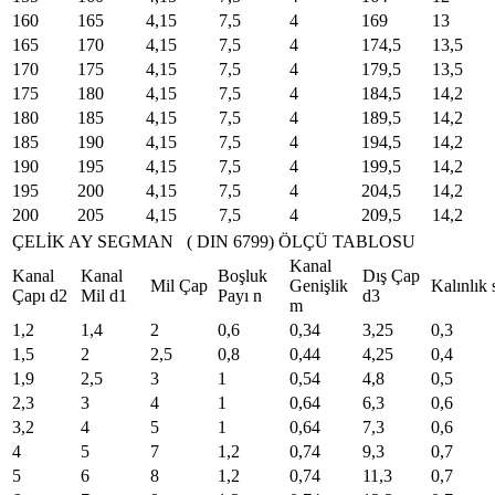
160
165
4,15
7,5
4
169
13
165
170
4,15
7,5
4
174,5
13,5
170
175
4,15
7,5
4
179,5
13,5
175
180
4,15
7,5
4
184,5
14,2
180
185
4,15
7,5
4
189,5
14,2
185
190
4,15
7,5
4
194,5
14,2
190
195
4,15
7,5
4
199,5
14,2
195
200
4,15
7,5
4
204,5
14,2
200
205
4,15
7,5
4
209,5
14,2
ÇELİK AY SEGMAN ( DIN 6799) ÖLÇÜ TABLOSU
Kanal
Kanal
Kanal
Boşluk
Dış Çap
Mil Çap
Genişlik
Kalınlık 
Çapı d2
Mil d1
Payı n
d3
m
1,2
1,4
2
0,6
0,34
3,25
0,3
1,5
2
2,5
0,8
0,44
4,25
0,4
1,9
2,5
3
1
0,54
4,8
0,5
2,3
3
4
1
0,64
6,3
0,6
3,2
4
5
1
0,64
7,3
0,6
4
5
7
1,2
0,74
9,3
0,7
5
6
8
1,2
0,74
11,3
0,7