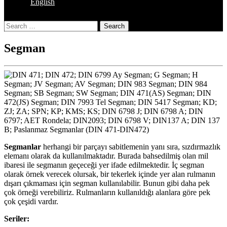
English
Close
Search
Button
Segman
Segmanlar
herhangi bir parçayı sabitlemenin yanı sıra, sızdırmazlık
elemanı olarak da kullanılmaktadır. Burada bahsedilmiş olan mil
ibaresi ile segmanın geçeceği yer ifade edilmektedir. İç segman
olarak örnek verecek olursak, bir tekerlek içinde yer alan rulmanın
dışarı çıkmaması için segman kullanılabilir. Bunun gibi daha pek
çok örneği verebiliriz. Rulmanların kullanıldığı alanlara göre pek
çok çeşidi vardır.
Seriler: