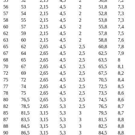
55
52
2,15
4,5
2
50,8
7,2
56
53
2,15
4,5
2
51,8
7,3
57
54
2,15
4,5
2
52,8
7,3
58
55
2,15
4,5
2
53,8
7,3
60
57
2,15
4,5
2
55,8
7,4
62
59
2,15
4,5
2
57,8
7,5
63
60
2,15
4,5
2
58,8
7,6
65
62
2,65
4,5
2,5
60,8
7,8
67
64
2,65
4,5
2,5
62,5
7,9
68
65
2,65
4,5
2,5
63,5
8
70
67
2,65
4,5
2,5
65,5
8,1
72
69
2,65
4,5
2,5
67,5
8,2
75
72
2,65
4,5
2,5
70,5
8,4
77
74
2,65
4,5
2,5
72,5
8,5
78
75
2,65
4,5
2,5
73,5
8,6
80
76,5
2,65
5,3
2,5
74,5
8,6
82
78,5
2,65
5,3
2,5
76,5
8,7
85
81,5
3,15
5,3
3
79,5
8,7
87
83,5
3,15
5,3
3
81,5
8,8
88
84,5
3,15
5,3
3
82,5
8,8
90
86,5
3,15
5,3
3
84,5
8,8