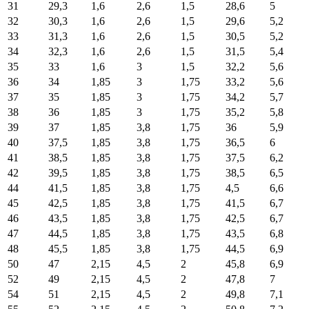
31
29,3
1,6
2,6
1,5
28,6
5
32
30,3
1,6
2,6
1,5
29,6
5,2
33
31,3
1,6
2,6
1,5
30,5
5,2
34
32,3
1,6
2,6
1,5
31,5
5,4
35
33
1,6
3
1,5
32,2
5,6
36
34
1,85
3
1,75
33,2
5,6
37
35
1,85
3
1,75
34,2
5,7
38
36
1,85
3
1,75
35,2
5,8
39
37
1,85
3,8
1,75
36
5,9
40
37,5
1,85
3,8
1,75
36,5
6
41
38,5
1,85
3,8
1,75
37,5
6,2
42
39,5
1,85
3,8
1,75
38,5
6,5
44
41,5
1,85
3,8
1,75
4,5
6,6
45
42,5
1,85
3,8
1,75
41,5
6,7
46
43,5
1,85
3,8
1,75
42,5
6,7
47
44,5
1,85
3,8
1,75
43,5
6,8
48
45,5
1,85
3,8
1,75
44,5
6,9
50
47
2,15
4,5
2
45,8
6,9
52
49
2,15
4,5
2
47,8
7
54
51
2,15
4,5
2
49,8
7,1