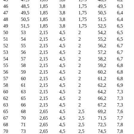
46
48,5
1,85
3,8
1,75
49,5
6,3
47
49,5
1,85
3,8
1,75
50,5
6,4
48
50,5
1,85
3,8
1,75
51,5
6,4
49
51,5
1,85
3,8
1,75
52,5
6,5
50
53
2,15
4,5
2
54,2
6,5
51
54
2,15
4,5
2
55,2
6,5
52
55
2,15
4,5
2
56,2
6,7
53
56
2,15
4,5
2
57,2
6,7
54
57
2,15
4,5
2
58,2
6,7
55
58
2,15
4,5
2
59,2
6,8
56
59
2,15
4,5
2
60,2
6,8
57
60
2,15
4,5
2
61,2
6,8
58
61
2,15
4,5
2
62,2
6,9
60
63
2,15
4,5
2
64,2
7,3
62
65
2,15
4,5
2
66,2
7,3
63
66
2,15
4,5
2
67,2
7,3
65
68
2,65
4,5
2,5
69,2
7,6
67
70
2,65
4,5
2,5
71,5
7,7
68
71
2,65
4,5
2,5
72,5
7,8
70
73
2,65
4,5
2,5
74,5
7,8