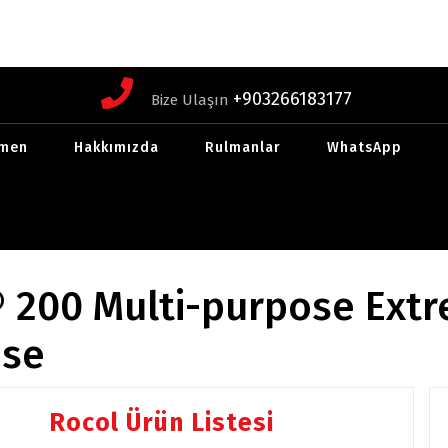
+903266183177
Bize Ulaşın
men
Hakkımızda
Rulmanlar
WhatsApp
 200 Multi-purpose Ext
ase
Rocol Ürün Listesi