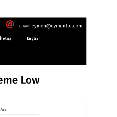
eymen@eymenltd.com
E-mail
İletişim
English
reme Low
Ara