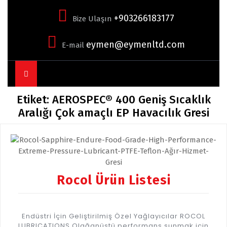
+903266183177
Bize Ulaşın
eymen@eymenltd.com
E-mail
Open
Button
Etiket:
AEROSPEC® 400 Geniş Sıcaklık
Aralığı Çok amaçlı EP Havacılık Gresi
Rocol Ürün Listesi
Endüstri İçin Geliştirilmiş Özel Yağlayıcılar ROCOL
LUBRICATIONS Olağanüstü performans sunmak için