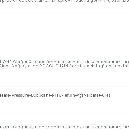
preyler ROCOL ürünlerinin sprey moduna getirilmiş özellikle
ICATIONS Olağanüstü performans sunmak için uzmanlarımız tar
ncir Yağlayıcıları ROCOL CHAIN Serisi; zincir bağlantı noktal
ICATIONS Olağanüstü performans sunmak için uzmanlarımız tar