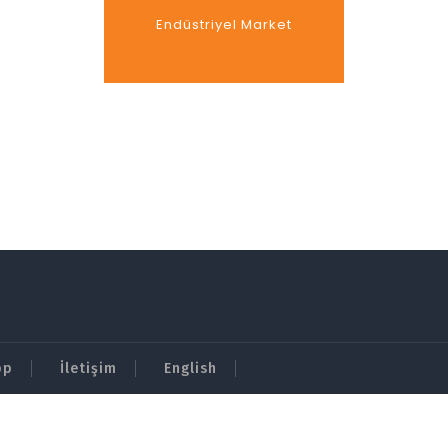
Endüstriyel Market
pp
İletişim
English