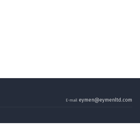
eymen@eymenltd.com
E-mail