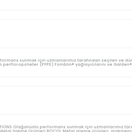
 performans sunmak için uzmanlarımız tarafından seçilen ve d
perfloropolieter (PFPE) Fomblin® yağlayıcılarını ve Galden® ısı
ICATIONS Olağanüstü performans sunmak için uzmanlarımız tar
etal İşleme Ürünleri ROCOL Metal işleme ürünleri, makineniz