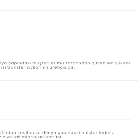
ünya çapındaki müşterilerimiz tarafından güvenilen yüksek
 transfer sıvılarının üreticisidir.
afından seçilen ve dünya çapındaki müşterilerimiz
in ve takımlarınızın ömrünü