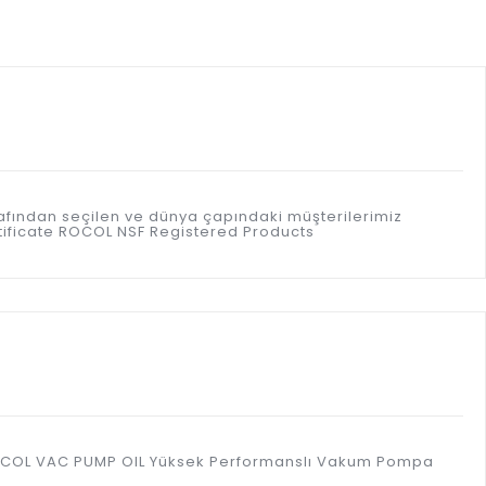
afından seçilen ve dünya çapındaki müşterilerimiz
rtificate ROCOL NSF Registered Products
r. ROCOL VAC PUMP OIL Yüksek Performanslı Vakum Pompa