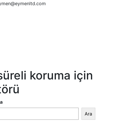
ymen@eymenltd.com
reli koruma için
törü
a
Ara