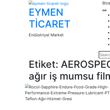
Skip
Bize
EYMEN
to
Op
content
Bu
TİCARET
Endüstriyel Market
Clo
But
Etiket:
AEROSPEC®
ağır iş mumsu fil