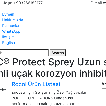
 Ulaşın
+903266183177
E-mail
e
en
Eymen
tton
Hakkımızda
Rulmanlar
WhatsApp
İletişim
English
se
Search
ton
 Protect Sprey Uzun sü
mli uçak korozyon inhibi
Rocol Ürün Listesi
Ar
Endüstri İçin Geliştirilmiş Özel Yağlayıcılar
ROCOL LUBRICATIONS Olağanüstü
performans sunmak için uzmanlarımız