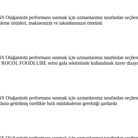
Olağanüstü performans sunmak için uzmanlarımız tarafından seçilen v
eme ürünleri, makinenizin ve takımlarınızın ömrünü
Olağanüstü performans sunmak için uzmanlarımız tarafından seçilen v
OL FOODLUBE serisi gıda sektöründe kullanılmak üzere dizay
Olağanüstü performans sunmak için uzmanlarımız tarafından seçilen v
getirilmiş özellikle hızlı müdahalenin gerektiği şartlarda
Olağanüstü performans sunmak için uzmanlarımız tarafından seçilen v