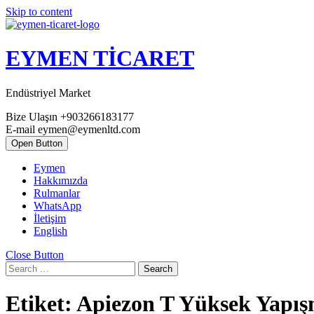
Skip to content
EYMEN TİCARET
Endüstriyel Market
Bize Ulaşın
+903266183177
E-mail
eymen@eymenltd.com
Open Button
Eymen
Hakkımızda
Rulmanlar
WhatsApp
İletişim
English
Close Button
Search
Etiket:
Apiezon T Yüksek Yapış