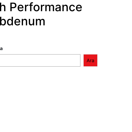
h Performance
lybdenum
a
Ara