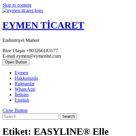
Skip to content
EYMEN TİCARET
Endüstriyel Market
Bize Ulaşın
+903266183177
E-mail
eymen@eymenltd.com
Open Button
Eymen
Hakkımızda
Rulmanlar
WhatsApp
İletişim
English
Close Button
Search
Etiket:
EASYLINE® Elle