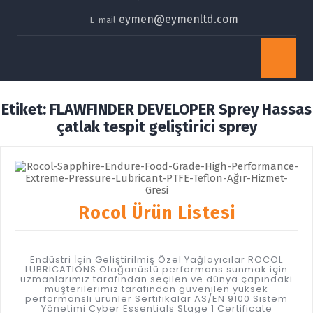
eymen@eymenltd.com
E-mail
Op
Bu
Etiket:
FLAWFINDER DEVELOPER Sprey Hassas
çatlak tespit geliştirici sprey
Rocol Ürün Listesi
Endüstri İçin Geliştirilmiş Özel Yağlayıcılar ROCOL
LUBRICATIONS Olağanüstü performans sunmak için
uzmanlarımız tarafından seçilen ve dünya çapındaki
müşterilerimiz tarafından güvenilen yüksek
performanslı ürünler Sertifikalar AS/EN 9100 Sistem
Yönetimi Cyber Essentials Stage 1 Certificate