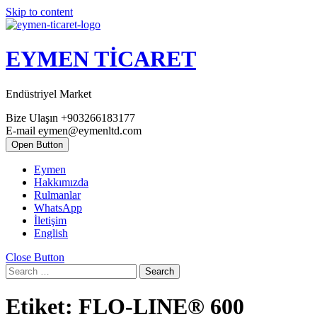
Skip to content
EYMEN TİCARET
Endüstriyel Market
Bize Ulaşın
+903266183177
E-mail
eymen@eymenltd.com
Open Button
Eymen
Hakkımızda
Rulmanlar
WhatsApp
İletişim
English
Close Button
Search
Etiket:
FLO-LINE® 600