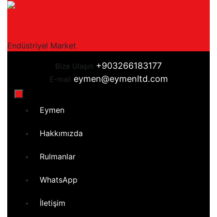
Skip
EYMEN TİCARET
to
content
Endüstriyel Market
+903266183177
Bize Ulaşın
eymen@eymenltd.com
E-mail
Open
Eymen
Button
Hakkımızda
Rulmanlar
WhatsApp
İletişim