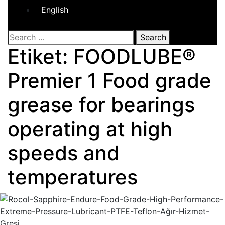
English
Close
Search
Button
Etiket:
FOODLUBE®
Premier 1 Food grade
grease for bearings
operating at high
speeds and
temperatures