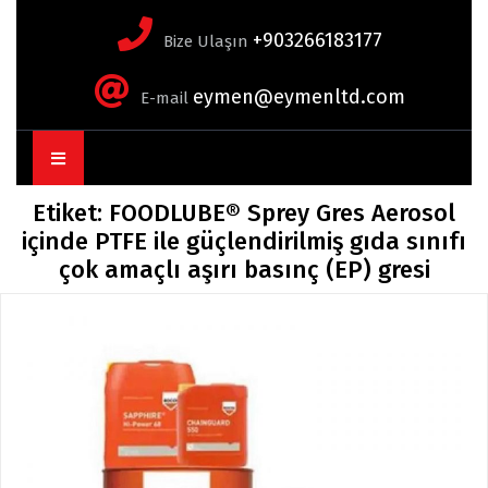
+903266183177
Bize Ulaşın
eymen@eymenltd.com
E-mail
Open
Button
Etiket:
FOODLUBE® Sprey Gres Aerosol
içinde PTFE ile güçlendirilmiş gıda sınıfı
çok amaçlı aşırı basınç (EP) gresi