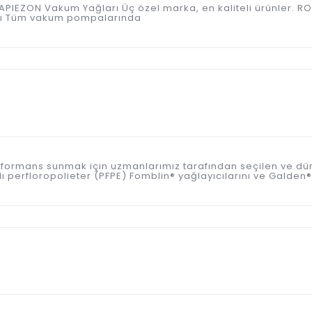
VAY APIEZON Vakum Yağları Üç özel marka, en kaliteli ürünle
ağı Tüm vakum pompalarında
 performans sunmak için uzmanlarımız tarafından seçilen ve d
perfloropolieter (PFPE) Fomblin® yağlayıcılarını ve Galden® ısı