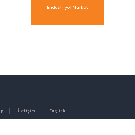
Endüstriyel Market
pp
İletişim
English