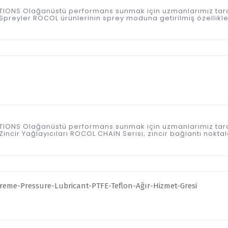
ICATIONS Olağanüstü performans sunmak için uzmanlarımız tar
preyler ROCOL ürünlerinin sprey moduna getirilmiş özellikle
ICATIONS Olağanüstü performans sunmak için uzmanlarımız tar
ncir Yağlayıcıları ROCOL CHAIN Serisi; zincir bağlantı noktal