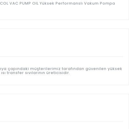
r. ROCOL VAC PUMP OIL Yüksek Performanslı Vakum Pompa
ünya çapındaki müşterilerimiz tarafından güvenilen yüksek
 transfer sıvılarının üreticisidir.