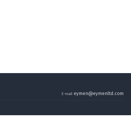
eymen@eymenltd.com
E-mail