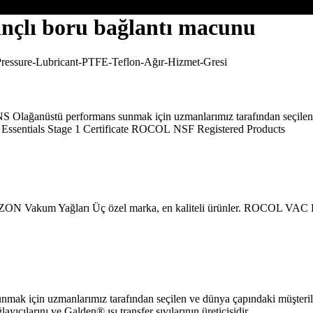
çlı boru bağlantı macunu
Olağanüstü performans sunmak için uzmanlarımız tarafından seçilen v
r Essentials Stage 1 Certificate ROCOL NSF Registered Products
EZON Vakum Yağları Üç özel marka, en kaliteli ürünler. ROCOL VAC
sunmak için uzmanlarımız tarafından seçilen ve dünya çapındaki müşteri
cılarını ve Galden® ısı transfer sıvılarının üreticisidir.