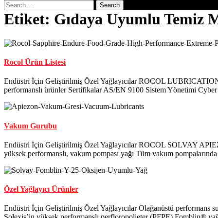
Close
Search
Button
Etiket:
Gıdaya Uyumlu Temiz 
Rocol Ürün Listesi
Endüstri İçin Geliştirilmiş Özel Yağlayıcılar ROCOL LUBRICATIONS 
performanslı ürünler Sertifikalar AS/EN 9100 Sistem Yönetimi Cybe
Vakum Gurubu
Endüstri İçin Geliştirilmiş Özel Yağlayıcılar ROCOL SOLVAY API
yüksek performanslı, vakum pompası yağı Tüm vakum pompalarında
Özel Yağlayıcı Ürünler
Endüstri İçin Geliştirilmiş Özel Yağlayıcılar Olağanüstü performans 
Solexis’in yüksek performanslı perfloropolieter (PFPE) Fomblin® yağlayı