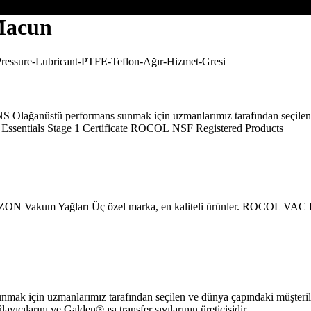
Macun
Olağanüstü performans sunmak için uzmanlarımız tarafından seçilen v
r Essentials Stage 1 Certificate ROCOL NSF Registered Products
EZON Vakum Yağları Üç özel marka, en kaliteli ürünler. ROCOL VAC
sunmak için uzmanlarımız tarafından seçilen ve dünya çapındaki müşteri
cılarını ve Galden® ısı transfer sıvılarının üreticisidir.