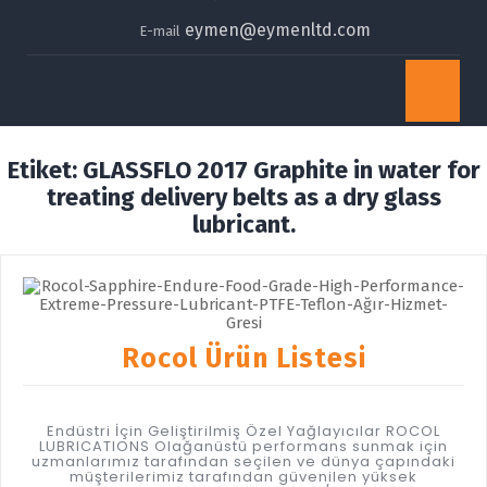
eymen@eymenltd.com
E-mail
Op
Bu
Etiket:
GLASSFLO 2017 Graphite in water for
treating delivery belts as a dry glass
lubricant.
Rocol Ürün Listesi
Endüstri İçin Geliştirilmiş Özel Yağlayıcılar ROCOL
LUBRICATIONS Olağanüstü performans sunmak için
uzmanlarımız tarafından seçilen ve dünya çapındaki
müşterilerimiz tarafından güvenilen yüksek