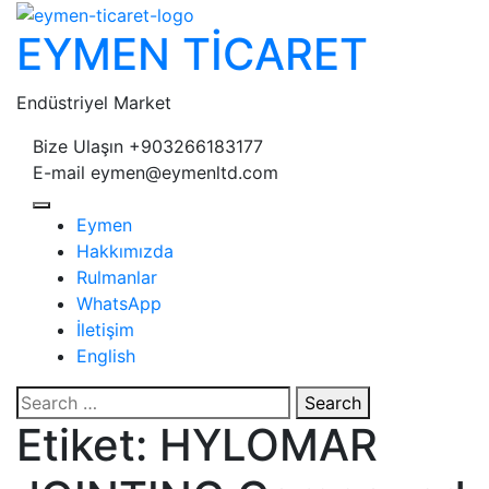
Skip
EYMEN TİCARET
to
content
Endüstriyel Market
Bize Ulaşın
+903266183177
E-mail
eymen@eymenltd.com
Open
Eymen
Button
Hakkımızda
Rulmanlar
WhatsApp
İletişim
English
Close
Search
Button
Etiket:
HYLOMAR