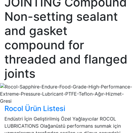
JOINTING Compound
Non-setting sealant
and gasket
compound for
threaded and flanged
joints
Rocol Ürün Listesi
Endüstri İçin Geliştirilmiş Özel Yağlayıcılar ROCOL
LUBRICATIONS Olağanüstü performans sunmak için
uzmanlarımız tarafından seçilen ve dünya çapındaki