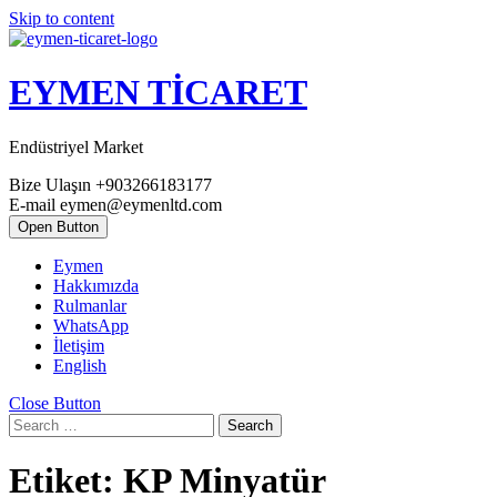
Skip to content
EYMEN TİCARET
Endüstriyel Market
Bize Ulaşın
+903266183177
E-mail
eymen@eymenltd.com
Open Button
Eymen
Hakkımızda
Rulmanlar
WhatsApp
İletişim
English
Close Button
Search
Etiket:
KP Minyatür