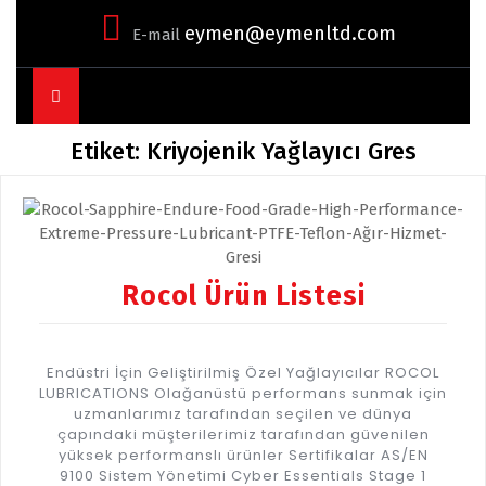
eymen@eymenltd.com
E-mail
Open
Button
Etiket:
Kriyojenik Yağlayıcı Gres
Rocol Ürün Listesi
Endüstri İçin Geliştirilmiş Özel Yağlayıcılar ROCOL
LUBRICATIONS Olağanüstü performans sunmak için
uzmanlarımız tarafından seçilen ve dünya
çapındaki müşterilerimiz tarafından güvenilen
yüksek performanslı ürünler Sertifikalar AS/EN
9100 Sistem Yönetimi Cyber Essentials Stage 1