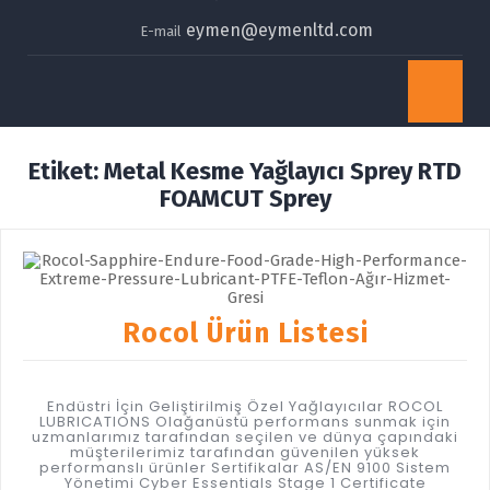
eymen@eymenltd.com
E-mail
Op
Bu
Etiket:
Metal Kesme Yağlayıcı Sprey RTD
FOAMCUT Sprey
Rocol Ürün Listesi
Endüstri İçin Geliştirilmiş Özel Yağlayıcılar ROCOL
LUBRICATIONS Olağanüstü performans sunmak için
uzmanlarımız tarafından seçilen ve dünya çapındaki
müşterilerimiz tarafından güvenilen yüksek
performanslı ürünler Sertifikalar AS/EN 9100 Sistem
Yönetimi Cyber Essentials Stage 1 Certificate