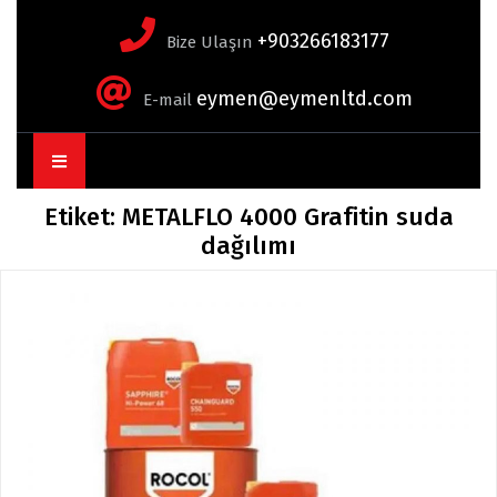
+903266183177
Bize Ulaşın
eymen@eymenltd.com
E-mail
Open
Button
Etiket:
METALFLO 4000 Grafitin suda
dağılımı