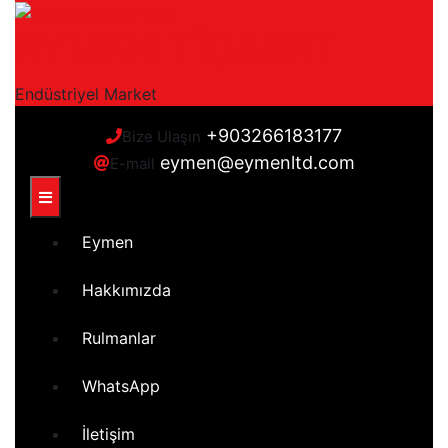
Skip
EYMEN TİCARET
to
content
Endüstriyel Market
+903266183177
Bize Ulaşın
eymen@eymenltd.com
E-mail
Open
Button
Eymen
Hakkımızda
Rulmanlar
WhatsApp
İletişim