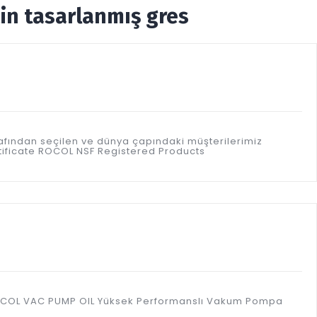
çin tasarlanmış gres
afından seçilen ve dünya çapındaki müşterilerimiz
rtificate ROCOL NSF Registered Products
r. ROCOL VAC PUMP OIL Yüksek Performanslı Vakum Pompa