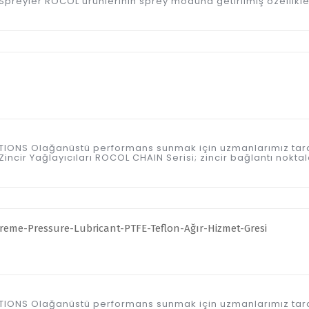
preyler ROCOL ürünlerinin sprey moduna getirilmiş özellikle
ICATIONS Olağanüstü performans sunmak için uzmanlarımız tar
ncir Yağlayıcıları ROCOL CHAIN Serisi; zincir bağlantı noktal
ICATIONS Olağanüstü performans sunmak için uzmanlarımız tar