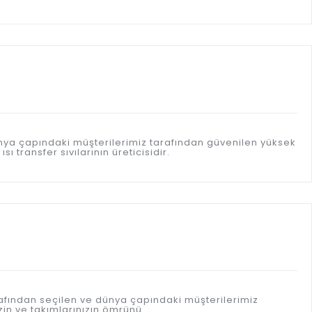
ünya çapındaki müşterilerimiz tarafından güvenilen yüksek
 transfer sıvılarının üreticisidir.
afından seçilen ve dünya çapındaki müşterilerimiz
in ve takımlarınızın ömrünü