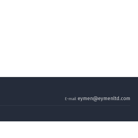
eymen@eymenltd.com
E-mail