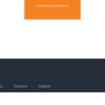
Endüstriyel Market
pp
İletişim
English