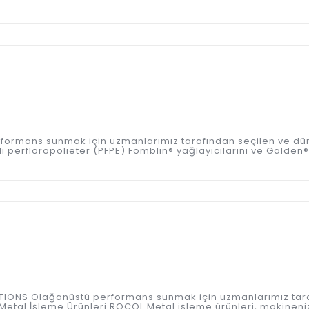
 performans sunmak için uzmanlarımız tarafından seçilen ve d
perfloropolieter (PFPE) Fomblin® yağlayıcılarını ve Galden® ısı
ICATIONS Olağanüstü performans sunmak için uzmanlarımız tar
etal İşleme Ürünleri ROCOL Metal işleme ürünleri, makineniz