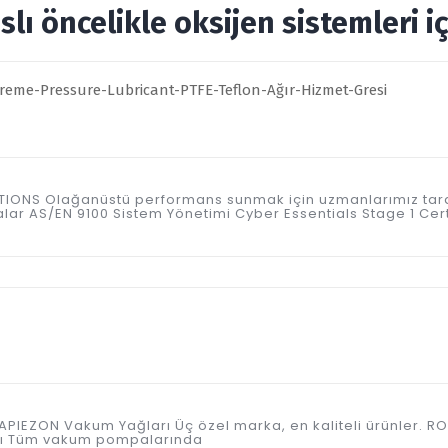
lı öncelikle oksijen sistemleri i
ICATIONS Olağanüstü performans sunmak için uzmanlarımız tar
kalar AS/EN 9100 Sistem Yönetimi Cyber Essentials Stage 1 Ce
VAY APIEZON Vakum Yağları Üç özel marka, en kaliteli ürünle
ağı Tüm vakum pompalarında