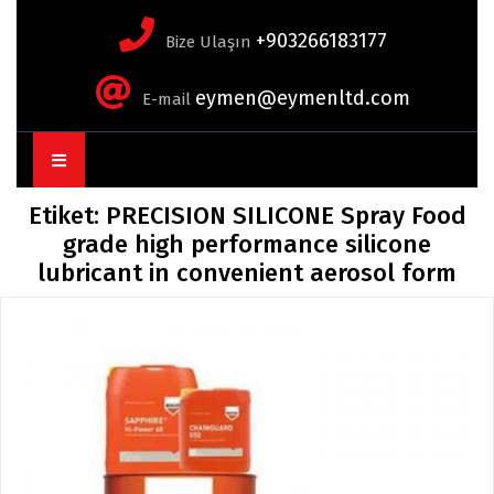
+903266183177
Bize Ulaşın
eymen@eymenltd.com
E-mail
Open
Button
Etiket:
PRECISION SILICONE Spray Food
grade high performance silicone
lubricant in convenient aerosol form