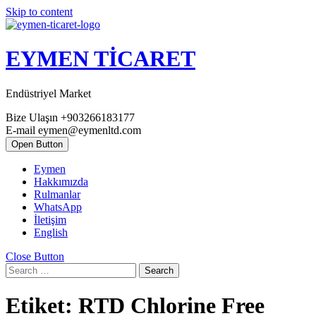
Skip to content
EYMEN TİCARET
Endüstriyel Market
Bize Ulaşın
+903266183177
E-mail
eymen@eymenltd.com
Open Button
Eymen
Hakkımızda
Rulmanlar
WhatsApp
İletişim
English
Close Button
Search
Etiket:
RTD Chlorine Free