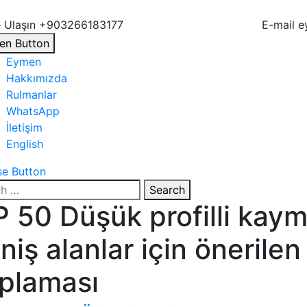
 Ulaşın
+903266183177
E-mail
e
en Button
Eymen
Hakkımızda
Rulmanlar
WhatsApp
İletişim
English
se Button
Search
 50 Düşük profilli kay
niş alanlar için önerile
plaması