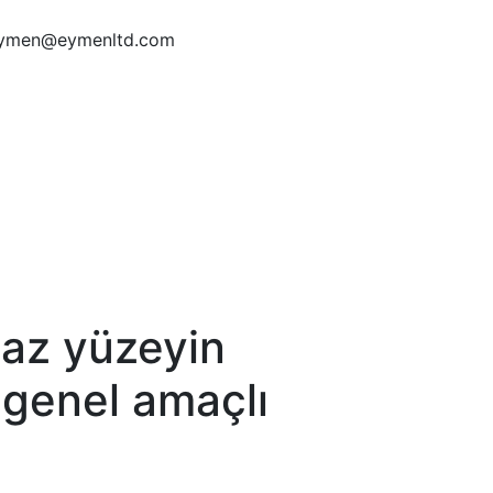
ymen@eymenltd.com
maz yüzeyin
n genel amaçlı