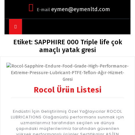
eymen@eymenltd.com
E-mail
Open
Button
Etiket:
SAPPHIRE 000 Triple life çok
amaçlı yatak gresi
Rocol Ürün Listesi
Endüstri İçin Geliştirilmiş Özel Yağlayıcılar ROCOL
LUBRICATIONS Olağanüstü performans sunmak için
uzmanlarımız tarafından seçilen ve dünya
çapındaki müşterilerimiz tarafından güvenilen
yüksek performanslı ürünler Sertifikalar AS/EN