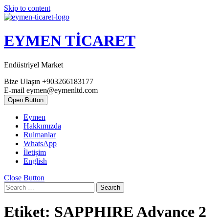
Skip to content
EYMEN TİCARET
Endüstriyel Market
Bize Ulaşın
+903266183177
E-mail
eymen@eymenltd.com
Open Button
Eymen
Hakkımızda
Rulmanlar
WhatsApp
İletişim
English
Close Button
Search
Etiket:
SAPPHIRE Advance 2