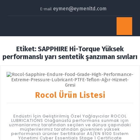
eymen@eymenltd.com
E-mail
Op
Bu
Etiket:
SAPPHIRE Hi-Torque Yüksek
performanslı yarı sentetik şanzıman sıvıları
Rocol Ürün Listesi
Endüstri İçin Geliştirilmiş Özel Yağlayıcılar ROCOL
LUBRICATIONS Olağanüstü performans sunmak için
uzmanlarımız tarafından seçilen ve dünya çapındaki
müşterilerimiz tarafından güvenilen yüksek
performanslı ürünler Sertifikalar AS/EN 9100 Sistem
Yönetimi Cyber Essentials Stage 1 Certificate