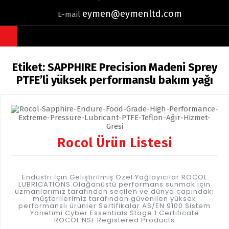
eymen@eymenltd.com
E-mail
Open
Button
Etiket:
SAPPHIRE Precision Madeni Sprey
PTFE’li yüksek performanslı bakım yağı
Rocol Ürün Listesi
Endüstri İçin Geliştirilmiş Özel Yağlayıcılar ROCOL
LUBRICATIONS Olağanüstü performans sunmak için
uzmanlarımız tarafından seçilen ve dünya çapındaki
müşterilerimiz tarafından güvenilen yüksek
performanslı ürünler Sertifikalar AS/EN 9100 Sistem
Yönetimi Cyber Essentials Stage 1 Certificate
ROCOL NSF Registered Products