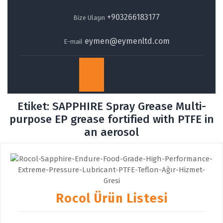
+903266183177
Bize Ulaşın
eymen@eymenltd.com
E-mail
Open
Button
Etiket:
SAPPHIRE Spray Grease Multi-
purpose EP grease fortified with PTFE in
an aerosol
Rocol Ürün Listesi