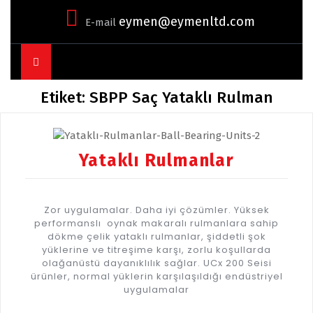
eymen@eymenltd.com
E-mail
Open
Button
Etiket:
SBPP Saç Yataklı Rulman
Yataklı Rulmanlar
Zor uygulamalar. Daha iyi çözümler. Yüksek
performanslı oynak makaralı rulmanlara sahip
dökme çelik yataklı rulmanlar, şiddetli şok
yüklerine ve titreşime karşı, zorlu koşullarda
olağanüstü dayanıklılık sağlar. UCx 200 Seisi
ürünler, normal yüklerin karşılaşıldığı endüstriyel
uygulamalar