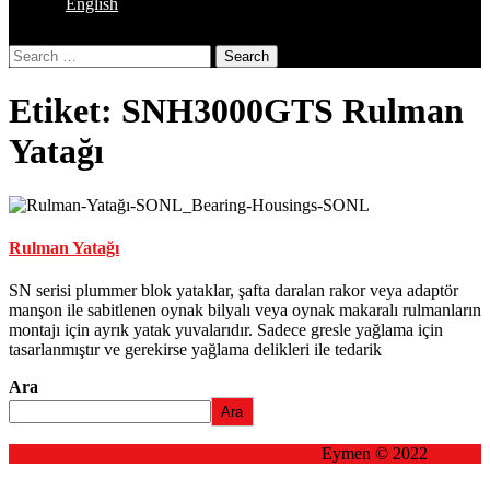
English
Close
Search
Button
Etiket:
SNH3000GTS Rulman
Yatağı
Rulman Yatağı
SN serisi plummer blok yataklar, şafta daralan rakor veya adaptör
manşon ile sabitlenen oynak bilyalı veya oynak makaralı rulmanların
montajı için ayrık yatak yuvalarıdır. Sadece gresle yağlama için
tasarlanmıştır ve gerekirse yağlama delikleri ile tedarik
Ara
Ara
Construction Engineering WordPress Theme
Eymen © 2022