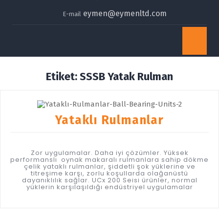
eymen@eymenltd.com
E-mail
Op
Bu
Etiket:
SSSB Yatak Rulman
Yataklı Rulmanlar
Zor uygulamalar. Daha iyi çözümler. Yüksek
performanslı oynak makaralı rulmanlara sahip dökme
çelik yataklı rulmanlar, şiddetli şok yüklerine ve
titreşime karşı, zorlu koşullarda olağanüstü
dayanıklılık sağlar. UCx 200 Seisi ürünler, normal
yüklerin karşılaşıldığı endüstriyel uygulamalar