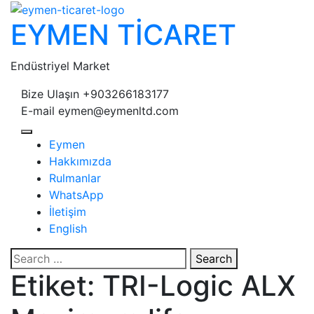
Skip
EYMEN TİCARET
to
content
Endüstriyel Market
Bize Ulaşın
+903266183177
E-mail
eymen@eymenltd.com
Open
Eymen
Button
Hakkımızda
Rulmanlar
WhatsApp
İletişim
English
Close
Search
Button
Etiket:
TRI-Logic ALX