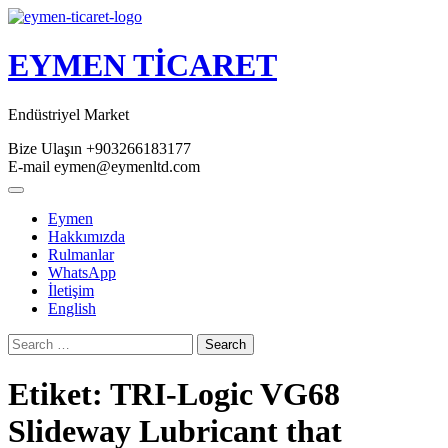
Skip
to
content
EYMEN TİCARET
Endüstriyel Market
Bize Ulaşın
+903266183177
E-mail
eymen@eymenltd.com
Open
Button
Eymen
Hakkımızda
Rulmanlar
WhatsApp
İletişim
English
Close
Search
Button
Etiket:
TRI-Logic VG68
Slideway Lubricant that