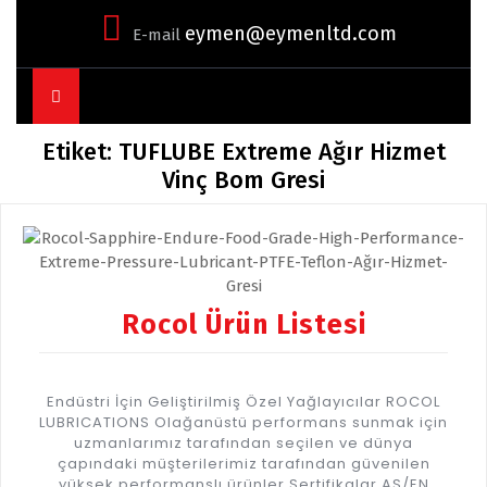
eymen@eymenltd.com
E-mail
Open
Button
Etiket:
TUFLUBE Extreme Ağır Hizmet
Vinç Bom Gresi
Rocol Ürün Listesi
Endüstri İçin Geliştirilmiş Özel Yağlayıcılar ROCOL
LUBRICATIONS Olağanüstü performans sunmak için
uzmanlarımız tarafından seçilen ve dünya
çapındaki müşterilerimiz tarafından güvenilen
yüksek performanslı ürünler Sertifikalar AS/EN