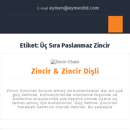
eymen@eymenltd.com
E-mail
Op
Bu
Etiket:
Üç Sıra Paslanmaz Zincir
Zincir & Zincir Dişli
Zincir Zincirler birçok amaç ile kullanılsalar da, en çok
güç iletmek, konveyörlerde malzeme taşımak ve
kaldırma araçlarında yük taşıma olmak üzere üç
temel amaç için kullanılırlar. Güç İletme: Zincirler
hareketi senkron olarak iletirler. Bu sebeple