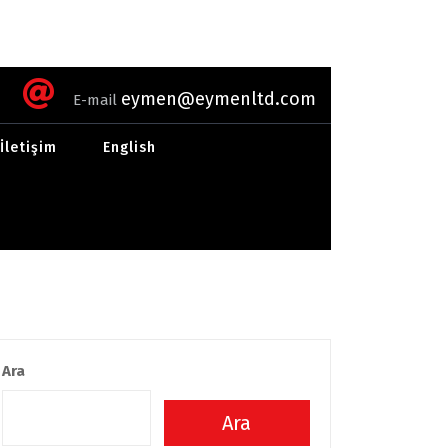
eymen@eymenltd.com
E-mail
İletişim
English
Ara
Ara