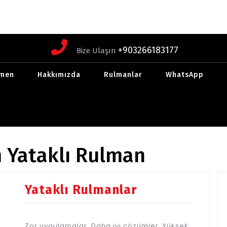
+903266183177
Bize Ulaşın
men
Hakkımızda
Rulmanlar
WhatsApp
 Yataklı Rulman
Yataklı Rulmanlar
Zor uygulamalar. Daha iyi çözümler. Yüksek