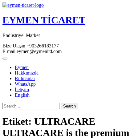
Skip
to
content
EYMEN TİCARET
Endüstriyel Market
Bize Ulaşın
+903266183177
E-mail
eymen@eymenltd.com
Open
Button
Eymen
Hakkımızda
Rulmanlar
WhatsApp
İletişim
English
Close
Search
Button
Etiket:
ULTRACARE
ULTRACARE is the premium