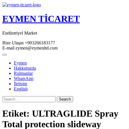
Skip
to
content
EYMEN TİCARET
Endüstriyel Market
Bize Ulaşın
+903266183177
E-mail
eymen@eymenltd.com
Open
Button
Eymen
Hakkımızda
Rulmanlar
WhatsApp
İletişim
English
Close
Search
Button
Etiket:
ULTRAGLIDE Spray
Total protection slideway