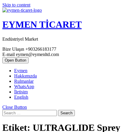
Skip to content
EYMEN TİCARET
Endüstriyel Market
Bize Ulaşın
+903266183177
E-mail
eymen@eymenltd.com
Open Button
Eymen
Hakkımızda
Rulmanlar
WhatsApp
İletişim
English
Close Button
Search
Etiket:
ULTRAGLIDE Sprey