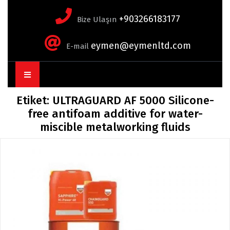
+903266183177
Bize Ulaşın
eymen@eymenltd.com
E-mail
Open
Button
Etiket:
ULTRAGUARD AF 5000 Silicone-
free antifoam additive for water-
miscible metalworking fluids