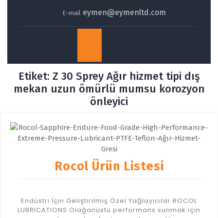
eymen@eymenltd.com
E-mail
Open
Button
Etiket:
Z 30 Sprey Ağır hizmet tipi dış
mekan uzun ömürlü mumsu korozyon
önleyici
Rocol Ürün Listesi
Endüstri İçin Geliştirilmiş Özel Yağlayıcılar ROCOL
LUBRICATIONS Olağanüstü performans sunmak için